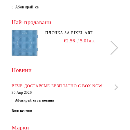
Абонирай се
Най-продавани
ПЛОЧКА ЗА PIXEL ART
€2.56
5.01лв.
Новини
Рабо
фир
ВЕЧЕ ДОСТАВЯМЕ БЕЗПЛАТНО С BOX NOW!
30 Апр 2026
28 Ап
Абонирай се за новини
Виж всички
Марки