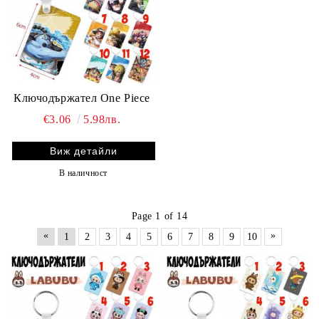
Ключодържател One Piece
€3.06
5.98лв.
Виж детайли
В наличност
Page 1 of 14
«
»
1
2
3
4
5
6
7
8
9
10