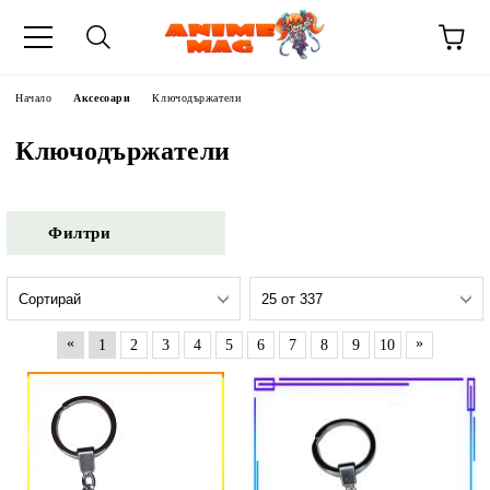
Начало
Аксесоари
Ключодържатели
Ключодържатели
Филтри
«
»
1
2
3
4
5
6
7
8
9
10