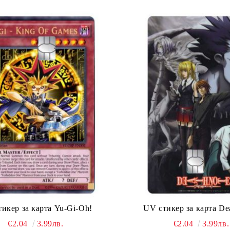
икер за карта Yu-Gi-Oh!
UV стикер за карта De
€2.04
3.99лв.
€2.04
3.99лв.