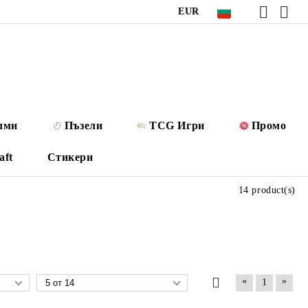
EUR
лми
Пъзели
TCG Игри
Промо
aft
Стикери
14 product(s)
«
»
1