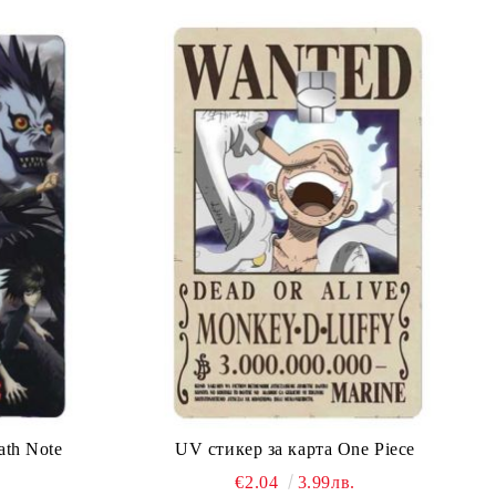
ath Note
UV стикер за карта One Piece
€2.04
3.99лв.