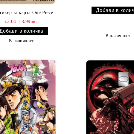
икер за карта One Piece
€2.04
3.99лв.
В наличност
В наличност