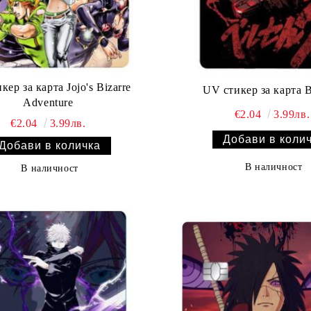
кер за карта Jojo's Bizarre
UV стикер за карта B
Adventure
€2.04
3.99лв.
€2.04
3.99лв.
В наличност
В наличност