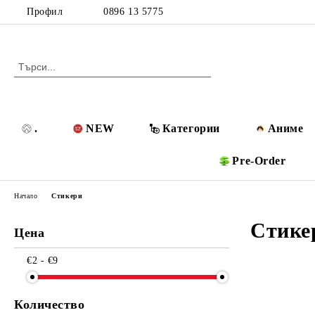
Профил
0896 13 5775
.
NEW
Категории
Аниме
Pre-Order
Начало
Стикери
Стике
Цена
€2 - €9
Количество