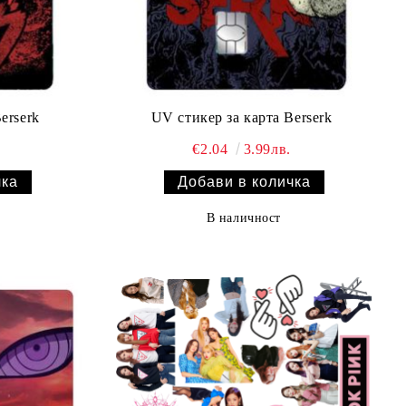
erserk
UV стикер за карта Berserk
€2.04
3.99лв.
В наличност