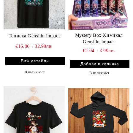
Mystery Box Химикал
Тениска Genshin Impact
Genshin Impact
€16.86
32.98лв.
€2.04
3.99лв.
Виж детайли
В наличност
В наличност