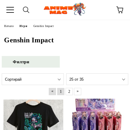
Начало
Игри
Genshin Impact
Genshin Impact
Филтри
«
»
1
2