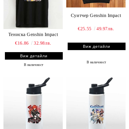
Суитчер Genshin Impact
€25.55
49.97лв.
Тениска Genshin Impact
€16.86
32.98лв.
Виж детайли
Виж детайли
В наличност
В наличност