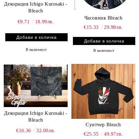
Декорация Ichigo Kurosaki -
Bleach
Часовник Bleach
€9.71
18.99лв.
€15.33
29.98лв.
В наличност
В наличност
Декорация Ichigo Kurosaki -
Bleach
Суитчер Bleach
€16.36
32.00лв.
€25.55
49.97лв.