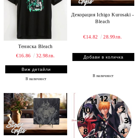
Декорация Ichigo Kurosaki -
Bleach
€14.82
28.99лв.
Тениска Bleach
€16.86
32.98лв.
Виж детайли
В наличност
В наличност