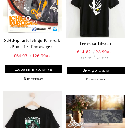
S.H.Figuarts Ichigo Kurosaki
Тениска Bleach
-Bankai・Tensazagetsu
€14.82
28.99лв.
€64.93
126.99лв.
€16.86
32.98лв.
Виж детайли
В наличност
В наличност