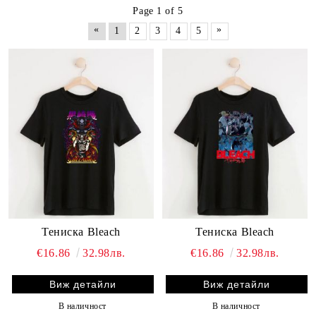
Page 1 of 5
«
»
1
2
3
4
5
Тениска Bleach
Тениска Bleach
€16.86
32.98лв.
€16.86
32.98лв.
Виж детайли
Виж детайли
В наличност
В наличност