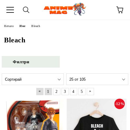
Начало
Име
Bleach
Bleach
Филтри
«
»
1
2
3
4
5
-12%