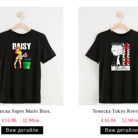
иска Super Mario Bros.
Тениска Tokyo Reve
€16.86
32.98лв.
€16.86
32.98лв
Виж детайли
Виж детайли