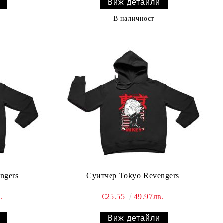
Виж детайли
В наличност
ngers
Суитчер Tokyo Revengers
.
€25.55
49.97лв.
Виж детайли