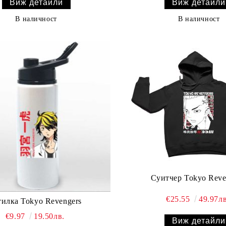
Виж детайли
Виж детайли
В наличност
В наличност
Суитчер Tokyo Reve
€25.55
49.97лв
тилка Tokyo Revengers
€9.97
19.50лв.
Виж детайли