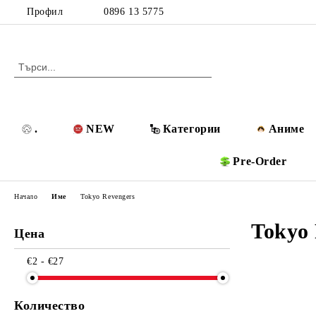
Профил
0896 13 5775
.
NEW
Категории
Аниме
Pre-Order
Начало
Име
Tokyo Revengers
Tokyo 
Цена
€2 - €27
Количество