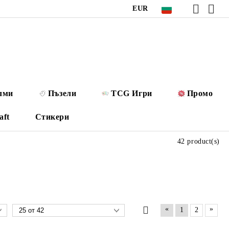
EUR
лми
Пъзели
TCG Игри
Промо
aft
Стикери
42 product(s)
«
»
1
2