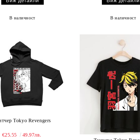
Виж детайли
Виж детайли
В наличност
В наличност
итчер Tokyo Revengers
€25.55
49.97лв.