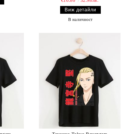
€16.86
32.98лв.
Виж детайли
В наличност