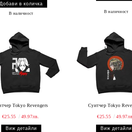
В наличност
В наличност
итчер Tokyo Revengers
Суитчер Tokyo Reve
€25.55
49.97лв.
€25.55
49.97лв
Виж детайли
Виж детайли