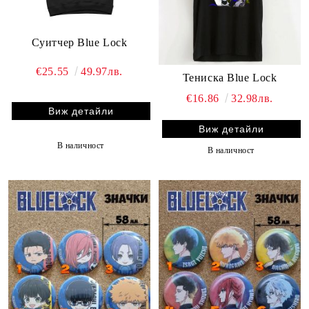
Суитчер Blue Lock
€25.55
49.97лв.
Тениска Blue Lock
€16.86
32.98лв.
Виж детайли
Виж детайли
В наличност
В наличност