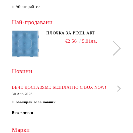
Абонирай се
Най-продавани
ПЛОЧКА ЗА PIXEL ART
€2.56
5.01лв.
Новини
Рабо
фир
ВЕЧЕ ДОСТАВЯМЕ БЕЗПЛАТНО С BOX NOW!
30 Апр 2026
28 Ап
Абонирай се за новини
Виж всички
Марки