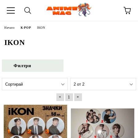
Начало
К-POP
IKON
IKON
Филтри
«
»
1