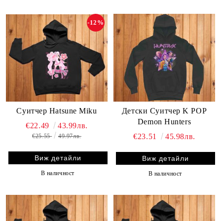
-12%
Детски Суитчер K POP
Суитчер Hatsune Miku
Demon Hunters
€22.49
43.99лв.
€23.51
45.98лв.
€25.55
49.97лв.
Виж детайли
Виж детайли
В наличност
В наличност