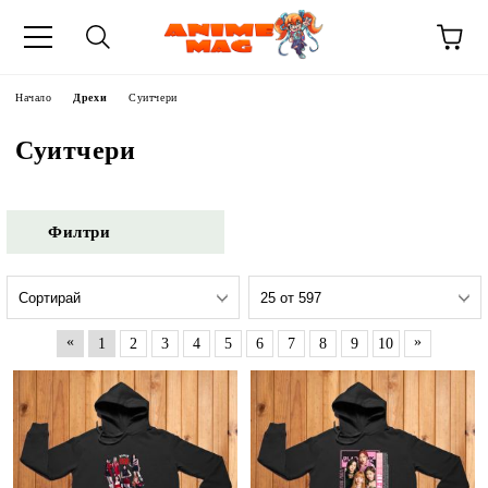
Начало
Дрехи
Суитчери
Суитчери
Филтри
«
»
1
2
3
4
5
6
7
8
9
10