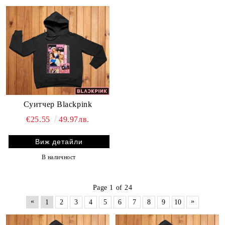
Суитчер Blackpink
€25.55
49.97лв.
Виж детайли
В наличност
Page 1 of 24
«
»
1
2
3
4
5
6
7
8
9
10