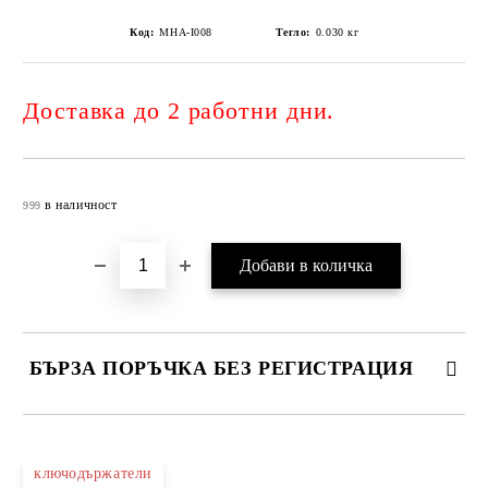
Код:
MHA-I008
Тегло:
0.030
кг
Доставка до 2 работни дни.
Добави в желани
в наличност
999
БЪРЗА ПОРЪЧКА БЕЗ РЕГИСТРАЦИЯ
САМО ПОПЪЛНЕТЕ 4 ПОЛЕТА
ключодържатели