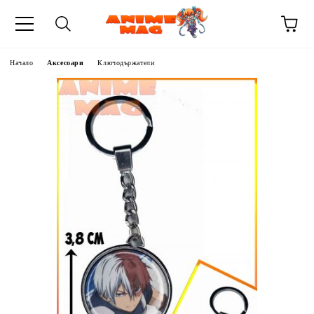
Начало
Аксесоари
Ключодържатели