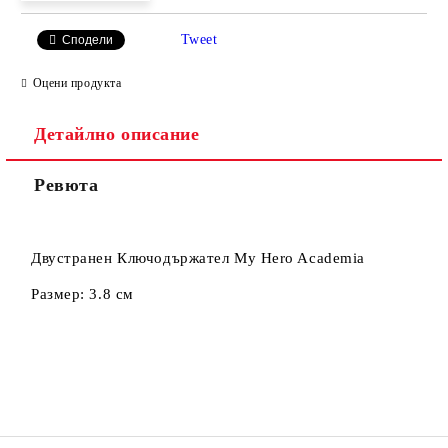
Tweet
Сподели
Оцени продукта
Съгласен съм с
Политиката за лични данни
Детайлно описание
Ние ще се свържем с вас в рамките на работния ден.
Ревюта
Двустранен Ключодържател My Hero Academia
Размер: 3.8 см