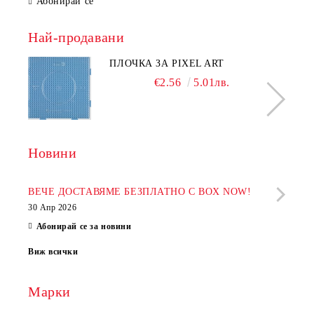
Абонирай се
Най-продавани
ПЛОЧКА ЗА PIXEL ART
€2.56
5.01лв.
Новини
Рабо
фир
ВЕЧЕ ДОСТАВЯМЕ БЕЗПЛАТНО С BOX NOW!
30 Апр 2026
28 Ап
Абонирай се за новини
Виж всички
Марки