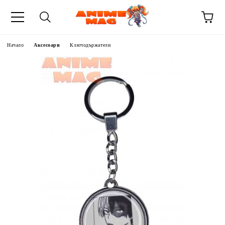
Начало
Аксесоари
Ключодържатели