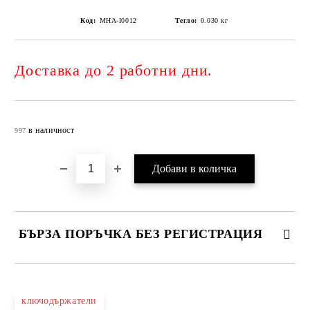
Код:
MHA-I0012
Тегло:
0.030
кг
Доставка до 2 работни дни.
Добави в желани
в наличност
997
БЪРЗА ПОРЪЧКА БЕЗ РЕГИСТРАЦИЯ
САМО ПОПЪЛНЕТЕ 4 ПОЛЕТА
ключодържатели