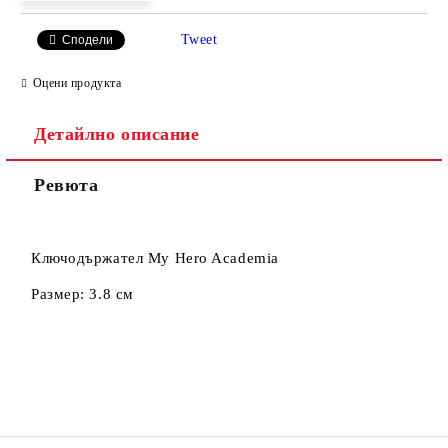
Tweet
Сподели
Оцени продукта
Съгласен съм с
Политиката за лични данни
Детайлно описание
Ние ще се свържем с вас в рамките на работния ден.
Ревюта
Ключодържател My Hero Academia
Размер: 3.8 см