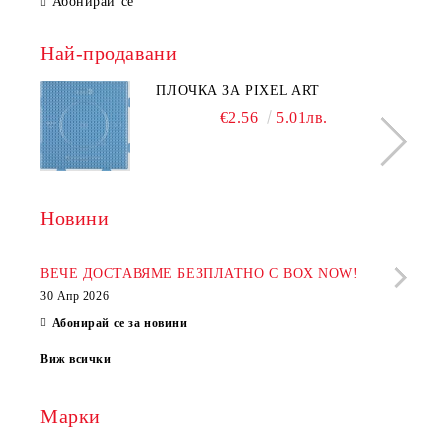
Абонирай се
Най-продавани
ПЛОЧКА ЗА PIXEL ART
€2.56
5.01лв.
Новини
Рабо
фир
ВЕЧЕ ДОСТАВЯМЕ БЕЗПЛАТНО С BOX NOW!
30 Апр 2026
28 Ап
Абонирай се за новини
Виж всички
Марки