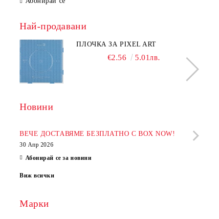
Абонирай се
Най-продавани
ПЛОЧКА ЗА PIXEL ART
€2.56
5.01лв.
Новини
Рабо
фир
ВЕЧЕ ДОСТАВЯМЕ БЕЗПЛАТНО С BOX NOW!
30 Апр 2026
28 Ап
Абонирай се за новини
Виж всички
Марки