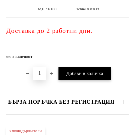
Код:
SE-I001
Тегло:
0.030
кг
Доставка до 2 работни дни.
Добави в желани
в наличност
999
БЪРЗА ПОРЪЧКА БЕЗ РЕГИСТРАЦИЯ
САМО ПОПЪЛНЕТЕ 4 ПОЛЕТА
ключодържатели