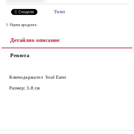
Tweet
Сподели
Оцени продукта
Съгласен съм с
Политиката за лични данни
Детайлно описание
Ние ще се свържем с вас в рамките на работния ден.
Ревюта
Ключодържател Soul Eater
Размер: 3.8 см