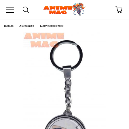
Начало
Аксесоари
Ключодържатели