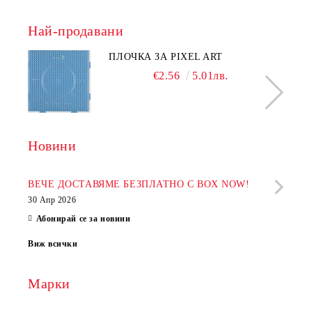
Най-продавани
ПЛОЧКА ЗА PIXEL ART
€2.56
5.01лв.
Новини
Рабо
фир
ВЕЧЕ ДОСТАВЯМЕ БЕЗПЛАТНО С BOX NOW!
30 Апр 2026
28 Ап
Абонирай се за новини
Виж всички
Марки