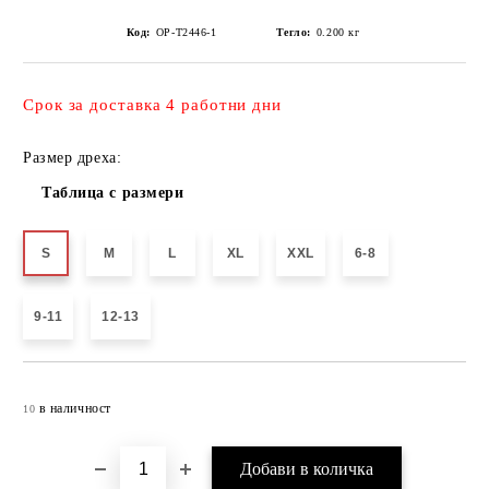
Код:
OP-T2446-1
Тегло:
0.200
кг
Срок за доставка 4 работни дни
Размер дреха:
Таблица с размери
S
M
L
XL
XXL
6-8
9-11
12-13
Добави в желани
в наличност
10