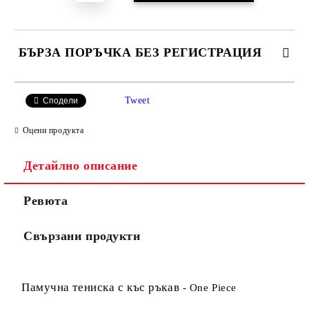
БЪРЗА ПОРЪЧКА БЕЗ РЕГИСТРАЦИЯ
САМО ПОПЪЛНЕТЕ 4 ПОЛЕТА
Tweet
Сподели
Оцени продукта
Детайлно описание
Ревюта
Съгласен съм с
Политиката за лични данни
Свързани продукти
Ние ще се свържем с вас в рамките на работния ден.
Памучна тениска с къс ръкав
- One Piece