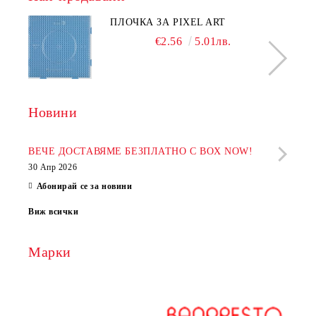
ПЛОЧКА ЗА PIXEL ART
€2.56
5.01лв.
Новини
Рабо
фир
ВЕЧЕ ДОСТАВЯМЕ БЕЗПЛАТНО С BOX NOW!
30 Апр 2026
28 Ап
Абонирай се за новини
Виж всички
Марки