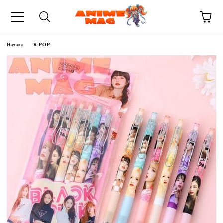
Начало
К-POP