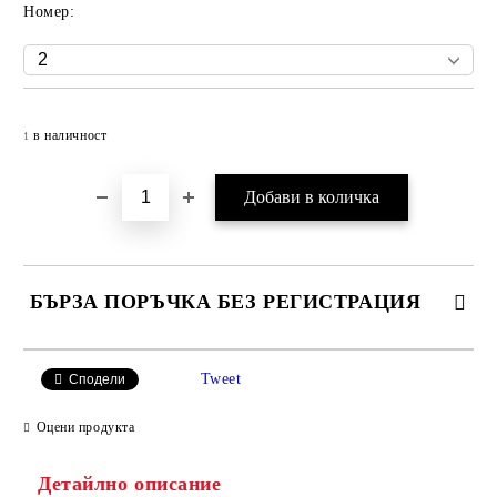
Номер:
Добави в желани
в наличност
1
БЪРЗА ПОРЪЧКА БЕЗ РЕГИСТРАЦИЯ
САМО ПОПЪЛНЕТЕ 4 ПОЛЕТА
Tweet
Сподели
Оцени продукта
Детайлно описание