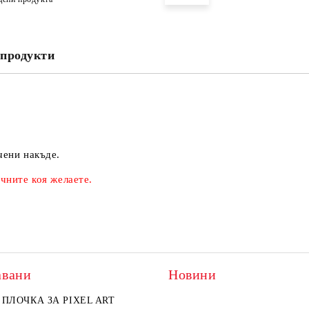
Съгласен съм с
Политика
Ние ще се свържем с вас в рамки
продукти
чени накъде.
очните коя желаете.
авани
Новини
ПЛОЧКА ЗА PIXEL ART
ХИМИКАЛ BLACKP