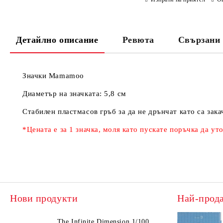
Детайлно описание
Ревюта
Свързани 
Значки
Mamamoo
Диаметър на значката: 5,8 см
Стабилен пластмасов гръб за да не дрънчат като са зака
*Цената е за 1 значка, моля като пускате поръчка да ут
Нови продукти
Най-прод
The Infinite Dimension 1/100