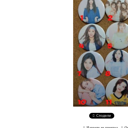
Сподели
Изпрати на приятел
О