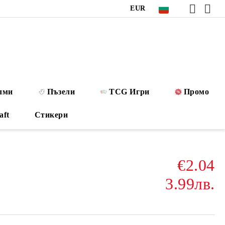
EUR
лми
Пъзели
TCG Игри
Промо
aft
Стикери
€2.04
3.99лв.