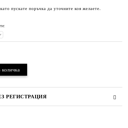
 като пускате поръчка да уточните коя желаете.
те:
Добави в желани
ЕЗ РЕГИСТРАЦИЯ