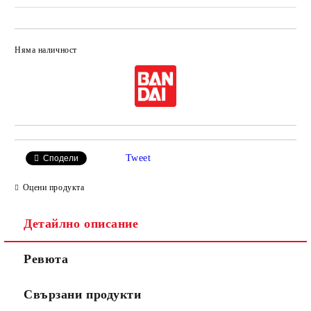
Няма наличност
Добави в желани
Tweet
Сподели
Оцени продукта
Детайлно описание
Ревюта
Свързани продукти