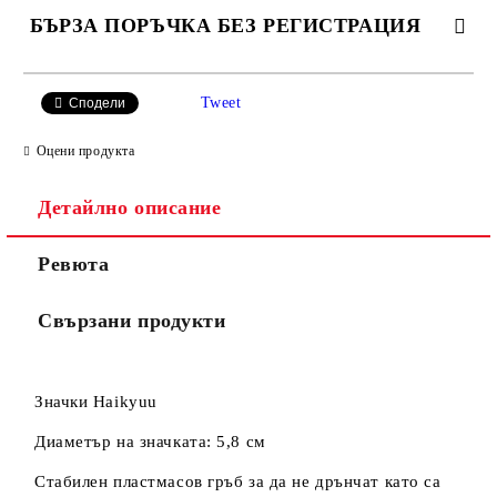
БЪРЗА ПОРЪЧКА БЕЗ РЕГИСТРАЦИЯ
САМО ПОПЪЛНЕТЕ 4 ПОЛЕТА
Tweet
Сподели
Оцени продукта
Детайлно описание
Ревюта
Съгласен съм с
Политиката за лични данни
Свързани продукти
Ние ще се свържем с вас в рамките на работния ден.
Значки Haikyuu
Диаметър на значката: 5,8 см
Стабилен пластмасов гръб за да не дрънчат като са