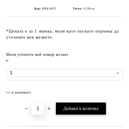
Код:
HKK-0022
Тегло:
0.250
кг
*Цената е за 1 значка, моля като пускате поръчка да
уточните коя желаете.
Моля уточнете кой номер желает
е:
Добави в желани
в наличност
961