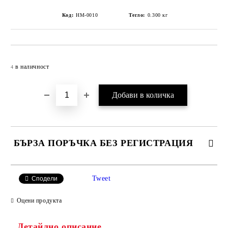
Код:
HM-0010
Тегло:
0.300
кг
Добави в желани
в наличност
4
БЪРЗА ПОРЪЧКА БЕЗ РЕГИСТРАЦИЯ
САМО ПОПЪЛНЕТЕ 4 ПОЛЕТА
Tweet
Сподели
Оцени продукта
Детайлно описание