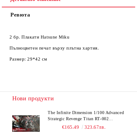
Ревюта
Съгласен съм с
Политиката за лични данни
Ние ще се свържем с вас в рамките на работния ден.
2 бр. Плакати Hatsune Miku
Пълноцветен печат върху плътна хартия.
Размер: 29*42 см
Нови продукти
The Infinite Dimension 1/100 Advanced
Strategic Revenge Titan RT-002
Nemesis
€165.49
323.67лв.