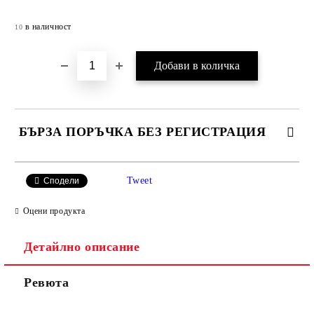
Добави в желани
в наличност
10
БЪРЗА ПОРЪЧКА БЕЗ РЕГИСТРАЦИЯ
САМО ПОПЪЛНЕТЕ 4 ПОЛЕТА
Tweet
Сподели
Оцени продукта
Детайлно описание
Ревюта
Съгласен съм с
Политиката за лични данни