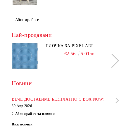
Абонирай се
Най-продавани
ПЛОЧКА ЗА PIXEL ART
€2.56
5.01лв.
Новини
Рабо
фир
ВЕЧЕ ДОСТАВЯМЕ БЕЗПЛАТНО С BOX NOW!
30 Апр 2026
28 Ап
Абонирай се за новини
Виж всички