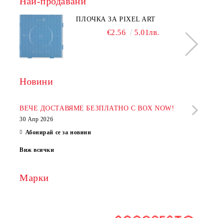
Най-продавани
ПЛОЧКА ЗА PIXEL ART
€2.56
5.01лв.
Новини
Рабо
фир
ВЕЧЕ ДОСТАВЯМЕ БЕЗПЛАТНО С BOX NOW!
30 Апр 2026
28 Ап
Абонирай се за новини
Виж всички
Марки