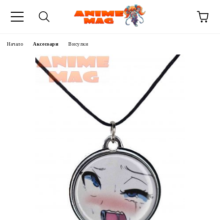
Начало
Аксесоари
Висулки