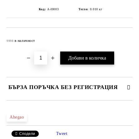
Код:
A-I0003
Тегло:
0.010
кг
Добави в желани
в наличност
9998
БЪРЗА ПОРЪЧКА БЕЗ РЕГИСТРАЦИЯ
САМО ПОПЪЛНЕТЕ 4 ПОЛЕТА
Ahegao
Tweet
Сподели