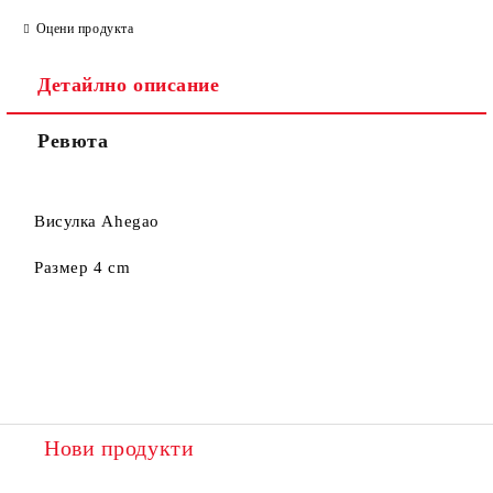
Оцени продукта
Съгласен съм с
Политиката за лични данни
Детайлно описание
Ние ще се свържем с вас в рамките на работния ден.
Ревюта
Висулка Ahegao
Размер 4 cm
Нови продукти