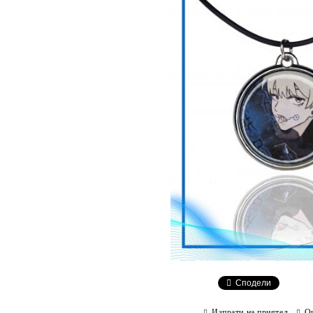
Сподели
Изпрати на приятел
О