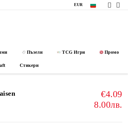
EUR
лми
Пъзели
TCG Игри
Промо
aft
Стикери
€4.09
aisen
8.00лв.