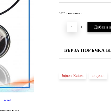
в наличност
9997
БЪРЗА ПОРЪЧКА Б
САМО ПОПЪЛНЕТЕ 4 ПОЛЕТА
Jujutsu Kaisen
висулки
Съгласен съм с
Политика
Ние ще се свържем с вас в рамки
Tweet
цени продукта