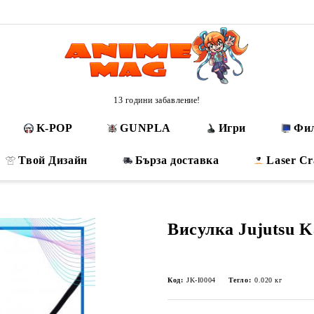
13 години забавление!
K-POP
GUNPLA
Игри
Фи
Твой Дизайн
Бърза доставка
Laser Cr
Висулка Jujutsu K
Код:
JK-I0004
Тегло:
0.020
кг