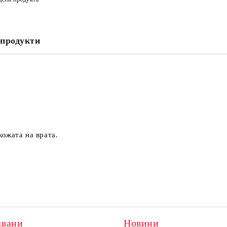
продукти
кожата на врата.
авани
Новини