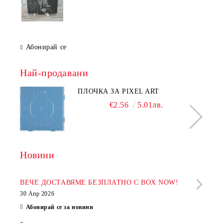
Абонирай се
Най-продавани
ПЛОЧКА ЗА PIXEL ART
€2.56
5.01лв.
Новини
Рабо
фир
ВЕЧЕ ДОСТАВЯМЕ БЕЗПЛАТНО С BOX NOW!
30 Апр 2026
28 Ап
Абонирай се за новини