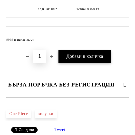
Код:
OP-I002
Тегло:
0.020
кг
Добави в желани
в наличност
9999
БЪРЗА ПОРЪЧКА БЕЗ РЕГИСТРАЦИЯ
САМО ПОПЪЛНЕТЕ 4 ПОЛЕТА
One Piece
висулки
Tweet
Сподели