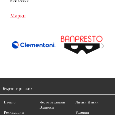
Виж всички
Марки
Бързи връзки:
Начало
Често задавани
Лични Данни
Въпроси
Рекламации
Условия