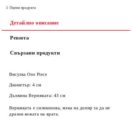
Оцени продукта
Съгласен съм с
Политиката за лични данни
Детайлно описание
Ние ще се свържем с вас в рамките на работния ден.
Ревюта
Свързани продукти
Висулка One Piece
Диаметър: 4 см
Дължина Верижката: 43 см
Верижката е силиконова, мека на допир за да не
дразни кожата на врата.