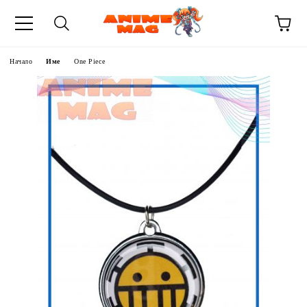
Начало
Име
One Piece