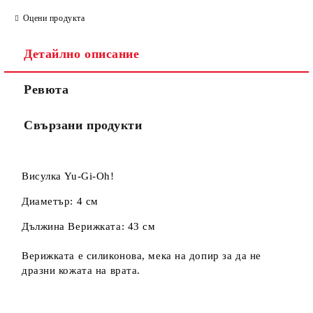
Оцени продукта
Съгласен съм с
Политиката за лични данни
Детайлно описание
Ние ще се свържем с вас в рамките на работния ден.
Ревюта
Свързани продукти
Висулка Yu-Gi-Oh!
Диаметър: 4 см
Дължина Верижката: 43 см
Верижката е силиконова, мека на допир за да не
дразни кожата на врата.