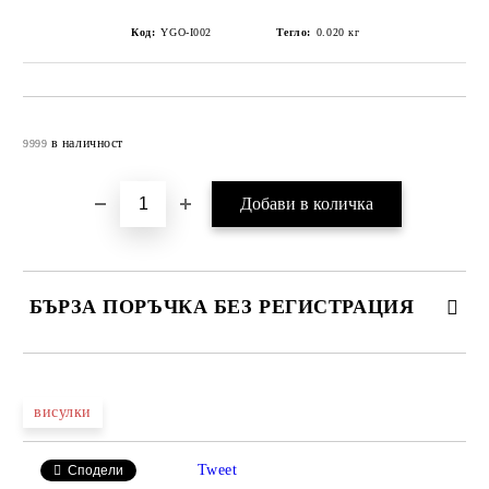
Код:
YGO-I002
Тегло:
0.020
кг
Добави в желани
в наличност
9999
БЪРЗА ПОРЪЧКА БЕЗ РЕГИСТРАЦИЯ
САМО ПОПЪЛНЕТЕ 4 ПОЛЕТА
висулки
Tweet
Сподели