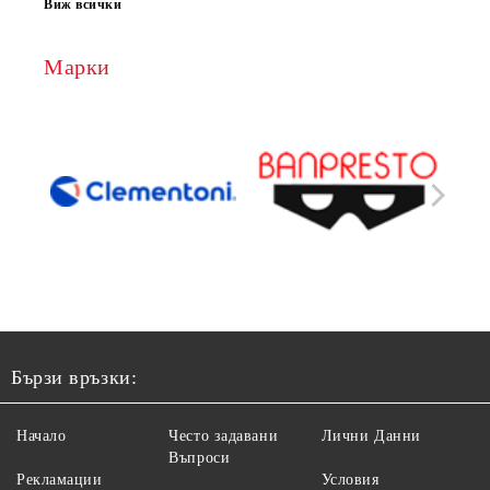
Виж всички
Марки
Бързи връзки:
Начало
Често задавани
Лични Данни
Въпроси
Рекламации
Условия