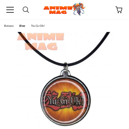
Начало
Име
Yu-Gi-Oh!