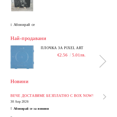
Абонирай се
Най-продавани
ПЛОЧКА ЗА PIXEL ART
€2.56
5.01лв.
Новини
Рабо
фир
ВЕЧЕ ДОСТАВЯМЕ БЕЗПЛАТНО С BOX NOW!
30 Апр 2026
28 Ап
Абонирай се за новини