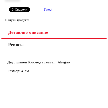
Tweet
Сподели
Оцени продукта
Съгласен съм с
Политиката за лични данни
Детайлно описание
Ние ще се свържем с вас в рамките на работния ден.
Ревюта
Двустранен Ключодържател Ahegao
Размер: 4 см