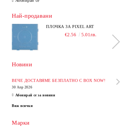
Абонирай се
Най-продавани
ПЛОЧКА ЗА PIXEL ART
€2.56
5.01лв.
Новини
Рабо
фир
ВЕЧЕ ДОСТАВЯМЕ БЕЗПЛАТНО С BOX NOW!
30 Апр 2026
28 Ап
Абонирай се за новини
Виж всички
Марки