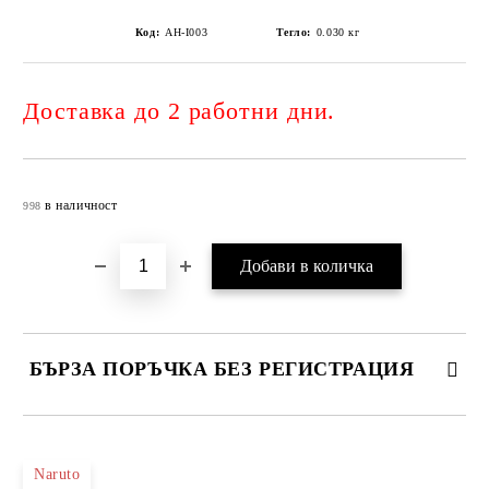
Код:
AH-I003
Тегло:
0.030
кг
Доставка до 2 работни дни.
Добави в желани
в наличност
998
БЪРЗА ПОРЪЧКА БЕЗ РЕГИСТРАЦИЯ
САМО ПОПЪЛНЕТЕ 4 ПОЛЕТА
Naruto