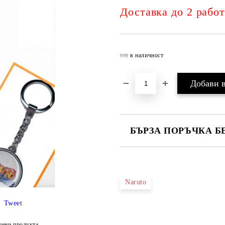
Доставка до 2 рабо
в наличност
999
БЪРЗА ПОРЪЧКА Б
САМО ПОПЪЛНЕТЕ 4 ПОЛЕТА
Naruto
Tweet
Съгласен съм с
Политика
Ние ще се свържем с вас в рамки
цени продукта