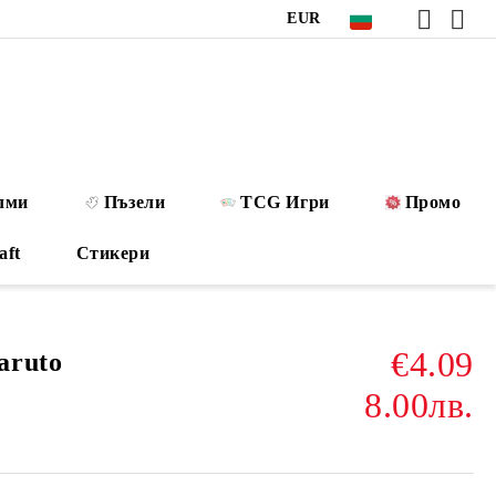
EUR
лми
Пъзели
TCG Игри
Промо
aft
Стикери
€4.09
aruto
8.00лв.