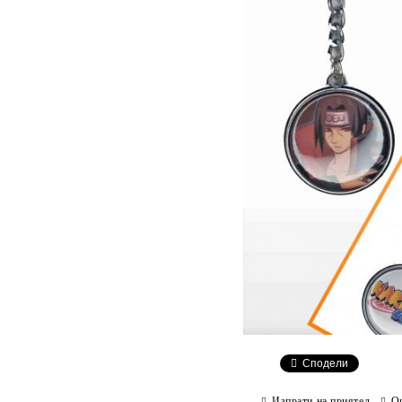
Сподели
Изпрати на приятел
О