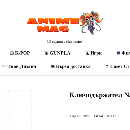
13 години забавление!
K-POP
GUNPLA
Игри
Фи
Твой Дизайн
Бърза доставка
Laser Cr
Ключодържател N
Код:
NR-I009
Тегло:
0.030
кг