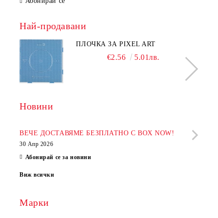
Абонирай се
Най-продавани
ПЛОЧКА ЗА PIXEL ART
€2.56
5.01лв.
Новини
Рабо
фир
ВЕЧЕ ДОСТАВЯМЕ БЕЗПЛАТНО С BOX NOW!
30 Апр 2026
28 Ап
Абонирай се за новини
Виж всички
Марки