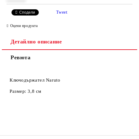
Tweet
Сподели
Оцени продукта
Съгласен съм с
Политиката за лични данни
Детайлно описание
Ние ще се свържем с вас в рамките на работния ден.
Ревюта
Ключодържател Naruto
Размер: 3,8 см