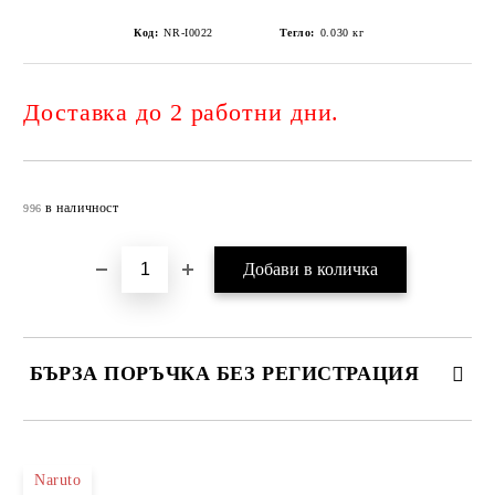
Код:
NR-I0022
Тегло:
0.030
кг
Доставка до 2 работни дни.
Добави в желани
в наличност
996
БЪРЗА ПОРЪЧКА БЕЗ РЕГИСТРАЦИЯ
САМО ПОПЪЛНЕТЕ 4 ПОЛЕТА
Naruto