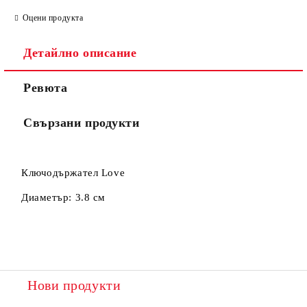
Оцени продукта
Съгласен съм с
Политиката за лични данни
Детайлно описание
Ние ще се свържем с вас в рамките на работния ден.
Ревюта
Свързани продукти
Ключодържател Love
Диаметър: 3.8 см
Нови продукти