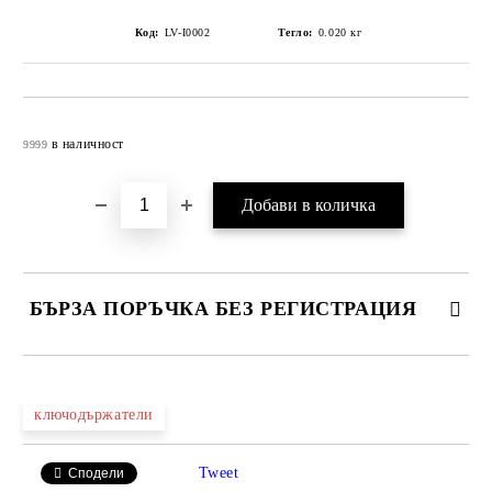
Код:
LV-I0002
Тегло:
0.020
кг
Добави в желани
в наличност
9999
БЪРЗА ПОРЪЧКА БЕЗ РЕГИСТРАЦИЯ
САМО ПОПЪЛНЕТЕ 4 ПОЛЕТА
ключодържатели
Tweet
Сподели