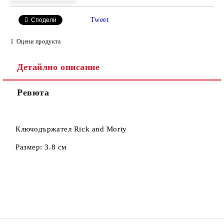
Tweet
Сподели
Оцени продукта
Съгласен съм с
Политиката за лични данни
Детайлно описание
Ние ще се свържем с вас в рамките на работния ден.
Ревюта
Ключодържател Rick and Morty
Размер: 3.8 см