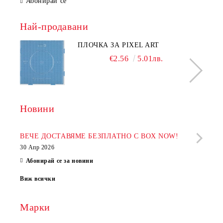
Абонирай се
Най-продавани
ПЛОЧКА ЗА PIXEL ART
€2.56
5.01лв.
Новини
Рабо
фир
ВЕЧЕ ДОСТАВЯМЕ БЕЗПЛАТНО С BOX NOW!
30 Апр 2026
28 Ап
Абонирай се за новини
Виж всички
Марки