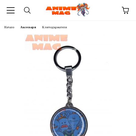
Начало
Аксесоари
Ключодържатели