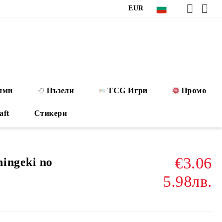
EUR
лми
Пъзели
TCG Игри
Промо
aft
Стикери
€3.06
ingeki no
5.98лв.