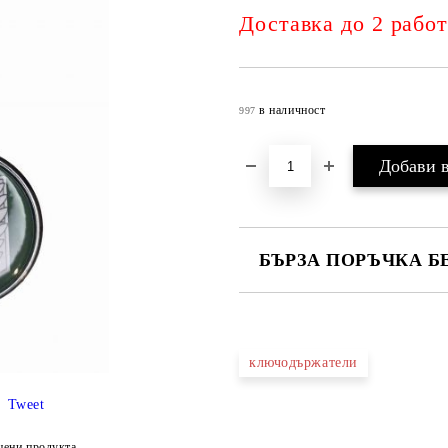
Доставка до 2 рабо
в наличност
997
БЪРЗА ПОРЪЧКА Б
САМО ПОПЪЛНЕТЕ 4 ПОЛЕТА
ключодържатели
Tweet
Съгласен съм с
Политика
Ние ще се свържем с вас в рамки
цени продукта