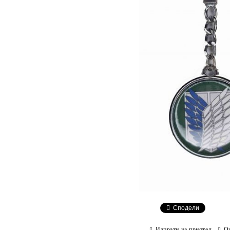
Сподели
Изпрати на приятел
О