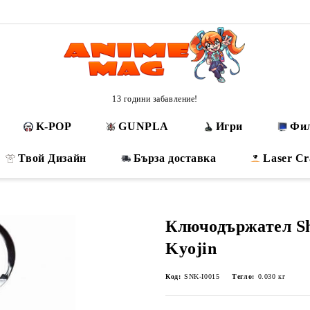
13 години забавление!
K-POP
GUNPLA
Игри
Фи
Твой Дизайн
Бърза доставка
Laser Cr
Ключодържател Sh
Kyojin
Код:
SNK-I0015
Тегло:
0.030
кг