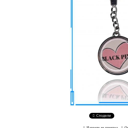
Сподели
Изпрати на приятел
О