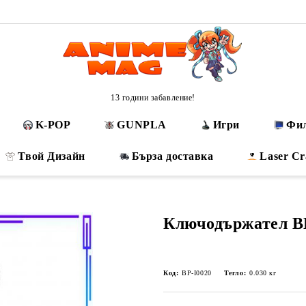
13 години забавление!
K-POP
GUNPLA
Игри
Фи
Твой Дизайн
Бърза доставка
Laser Cr
Ключодържател 
Код:
BP-I0020
Тегло:
0.030
кг