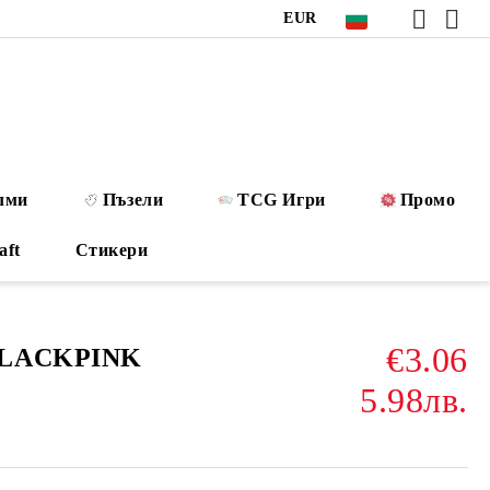
EUR
лми
Пъзели
TCG Игри
Промо
aft
Стикери
€3.06
BLACKPINK
5.98лв.