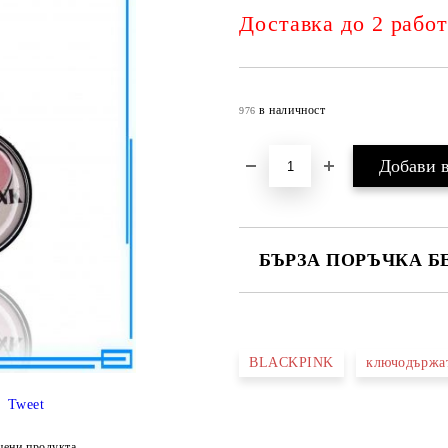
Доставка до 2 рабо
в наличност
976
БЪРЗА ПОРЪЧКА Б
САМО ПОПЪЛНЕТЕ 4 ПОЛЕТА
BLACKPINK
ключодържа
Tweet
Съгласен съм с
Политика
Ние ще се свържем с вас в рамки
цени продукта