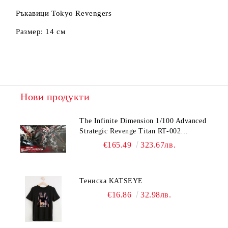
Ние ще се свържем с вас в рамките на работния ден.
Ръкавици Tokyo Revengers
Размер: 14 см
Нови продукти
The Infinite Dimension 1/100 Advanced
Strategic Revenge Titan RT-002
Nemesis
€165.49
323.67лв.
Тениска KATSEYE
€16.86
32.98лв.