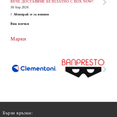
фир
ВЕЧЕ ДОСТАВЯМЕ БЕЗПЛАТНО С BOX NOW!
30 Апр 2026
28 Ап
Абонирай се за новини
Виж всички
Марки
Бързи връзки: