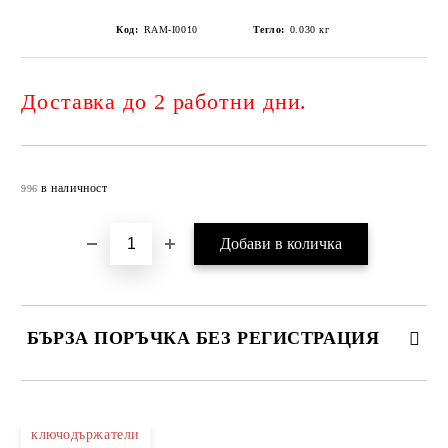
Код:
RAM-I0010
Тегло:
0.030
кг
Доставка до 2 работни дни.
Добави в желани
в наличност
996
БЪРЗА ПОРЪЧКА БЕЗ РЕГИСТРАЦИЯ
САМО ПОПЪЛНЕТЕ 4 ПОЛЕТА
ключодържатели