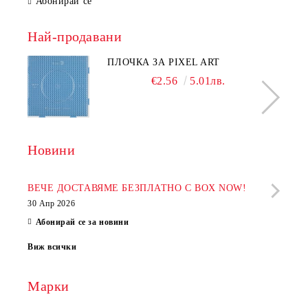
Абонирай се
Най-продавани
ПЛОЧКА ЗА PIXEL ART
€2.56
5.01лв.
Новини
Рабо
фир
ВЕЧЕ ДОСТАВЯМЕ БЕЗПЛАТНО С BOX NOW!
30 Апр 2026
28 Ап
Абонирай се за новини
Виж всички
Марки