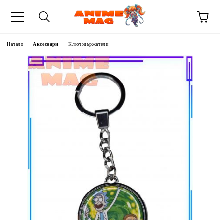
Начало
Аксесоари
Ключодържатели