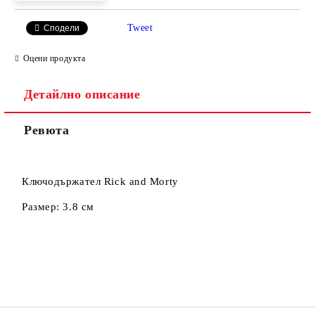
Tweet
Сподели
Оцени продукта
Съгласен съм с
Политиката за лични данни
Детайлно описание
Ние ще се свържем с вас в рамките на работния ден.
Ревюта
Ключодържател Rick and Morty
Размер: 3.8 см