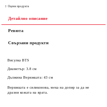
Оцени продукта
Съгласен съм с
Политиката за лични данни
Детайлно описание
Ние ще се свържем с вас в рамките на работния ден.
Ревюта
Свързани продукти
Висулка BTS
Диаметър: 3.8 см
Дължина Верижката: 43 см
Верижката е силиконова, мека на допир за да не
дразни кожата на врата.