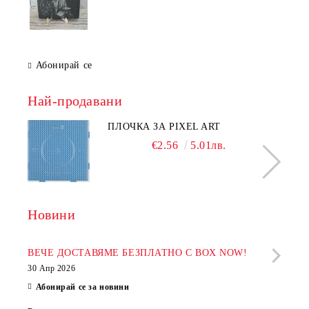
Абонирай се
Най-продавани
ПЛОЧКА ЗА PIXEL ART
€2.56
5.01лв.
Новини
Рабо
фир
ВЕЧЕ ДОСТАВЯМЕ БЕЗПЛАТНО С BOX NOW!
30 Апр 2026
28 Ап
Абонирай се за новини