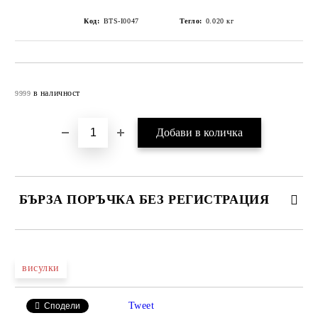
Код:
BTS-I0047
Тегло:
0.020
кг
Добави в желани
в наличност
9999
БЪРЗА ПОРЪЧКА БЕЗ РЕГИСТРАЦИЯ
САМО ПОПЪЛНЕТЕ 4 ПОЛЕТА
висулки
Tweet
Сподели