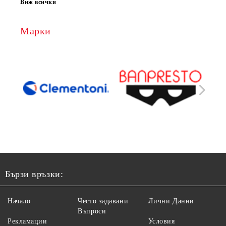
Виж всички
Марки
Бързи връзки:
Начало
Често задавани
Лични Данни
Въпроси
Рекламации
Условия