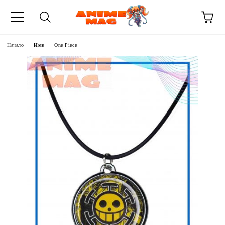
Начало
Име
One Piece