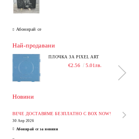
Абонирай се
Най-продавани
ПЛОЧКА ЗА PIXEL ART
€2.56
5.01лв.
Новини
Рабо
фир
ВЕЧЕ ДОСТАВЯМЕ БЕЗПЛАТНО С BOX NOW!
30 Апр 2026
28 Ап
Абонирай се за новини