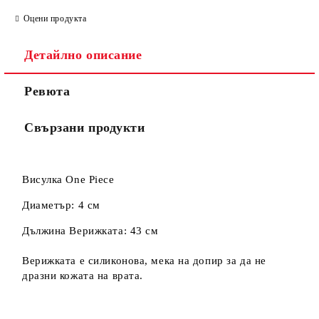
Оцени продукта
Съгласен съм с
Политиката за лични данни
Детайлно описание
Ние ще се свържем с вас в рамките на работния ден.
Ревюта
Свързани продукти
Висулка One Piece
Диаметър: 4 см
Дължина Верижката: 43 см
Верижката е силиконова, мека на допир за да не
дразни кожата на врата.