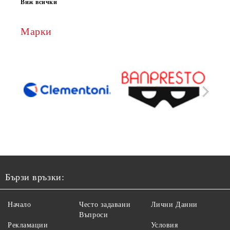
Виж всички
Марки
Бързи връзки:
Начало
Често задавани
Лични Данни
Въпроси
Рекламации
Условия