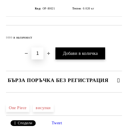
Код:
OP-I0021
Тегло:
0.020
кг
Добави в желани
в наличност
9999
БЪРЗА ПОРЪЧКА БЕЗ РЕГИСТРАЦИЯ
САМО ПОПЪЛНЕТЕ 4 ПОЛЕТА
One Piece
висулки
Tweet
Сподели