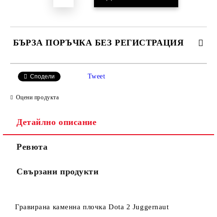
БЪРЗА ПОРЪЧКА БЕЗ РЕГИСТРАЦИЯ
САМО ПОПЪЛНЕТЕ 4 ПОЛЕТА
Tweet
Сподели
Оцени продукта
Детайлно описание
Ревюта
Съгласен съм с
Политиката за лични данни
Свързани продукти
Ние ще се свържем с вас в рамките на работния ден.
Гравирана каменна плочка Dota 2 Juggernaut