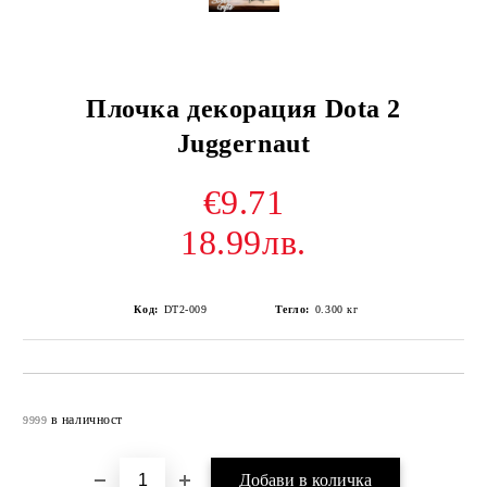
Плочка декорация Dota 2
Juggernaut
€9.71
18.99лв.
Код:
DT2-009
Тегло:
0.300
кг
Добави в желани
в наличност
9999