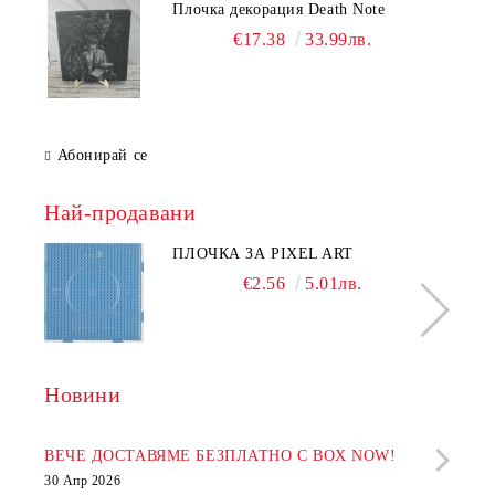
Плочка декорация Death Note
€17.38
33.99лв.
Абонирай се
Най-продавани
ПЛОЧКА ЗА PIXEL ART
€2.56
5.01лв.
Новини
Рабо
фир
ВЕЧЕ ДОСТАВЯМЕ БЕЗПЛАТНО С BOX NOW!
30 Апр 2026
28 Ап