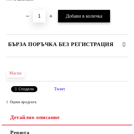
БЪРЗА ПОРЪЧКА БЕЗ РЕГИСТРАЦИЯ
САМО ПОПЪЛНЕТЕ 4 ПОЛЕТА
Маски
Tweet
Сподели
Оцени продукта
Съгласен съм с
Политиката за лични данни
Детайлно описание
Ние ще се свържем с вас в рамките на работния ден.
Ревюта