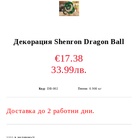
Декорация Shenron Dragon Ball
€17.38
33.99лв.
Код:
DB-002
Тегло:
0.900
кг
Доставка до 2 работни дни.
Добави в желани
в наличност
9999