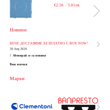
€2.56
5.01лв.
Новини
Рабо
фир
ВЕЧЕ ДОСТАВЯМЕ БЕЗПЛАТНО С BOX NOW!
30 Апр 2026
28 Ап
Абонирай се за новини
Виж всички
Марки