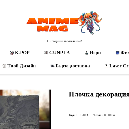
13 години забавление!
K-POP
GUNPLA
Игри
Фи
Твой Дизайн
Бърза доставка
Laser Cr
Плочка декорация 
Код:
SLL-004
Тегло:
0.300
кг