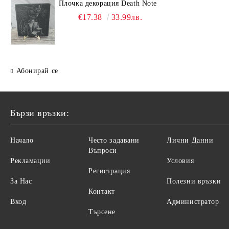
Плочка декорация Death Note
€17.38
33.99лв.
Абонирай се
Бързи връзки:
Начало
Често задавани
Лични Данни
Въпроси
Рекламации
Условия
Регистрация
За Нас
Полезни връзки
Контакт
Вход
Администратор
Търсене