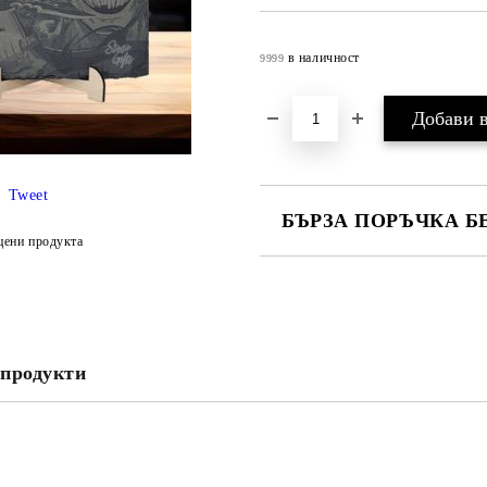
в наличност
9999
Tweet
БЪРЗА ПОРЪЧКА Б
цени продукта
САМО ПОПЪЛНЕТЕ 4 ПОЛЕТА
продукти
Съгласен съм с
Политика
Ние ще се свържем с вас в рамки