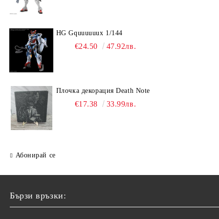
HG Gquuuuuux 1/144
€24.50
47.92лв.
Плочка декорация Death Note
€17.38
33.99лв.
Абонирай се
Бързи връзки: