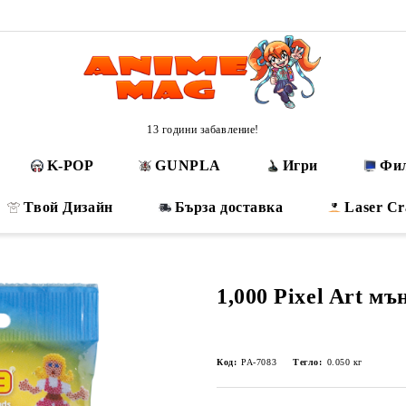
13 години забавление!
K-POP
GUNPLA
Игри
Фи
Твой Дизайн
Бърза доставка
Laser Cr
1,000 Pixel Art мъ
Код:
PA-7083
Тегло:
0.050
кг