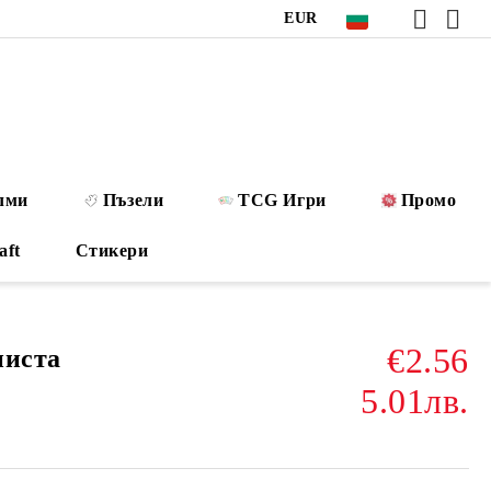
EUR
лми
Пъзели
TCG Игри
Промо
aft
Стикери
€2.56
ниста
5.01лв.