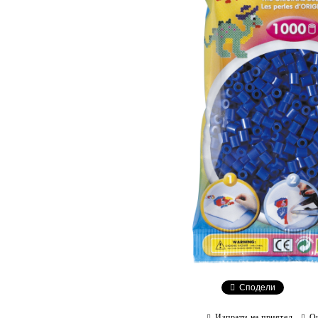
Сподели
Изпрати на приятел
О