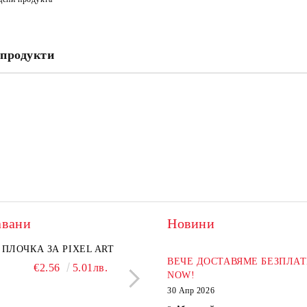
Съгласен съм с
Политика
Ние ще се свържем с вас в рамки
продукти
авани
Новини
ПЛОЧКА ЗА PIXEL ART
ХИМИКАЛ BLACKP
ВЕЧЕ ДОСТАВЯМЕ БЕЗПЛАТ
€2.56
5.01лв.
€2.04
3.99л
NOW!
30 Апр 2026