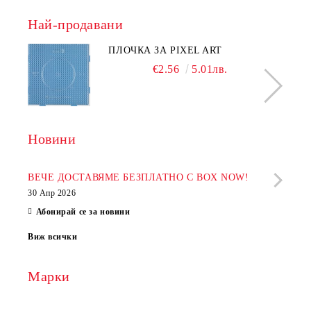
Най-продавани
ПЛОЧКА ЗА PIXEL ART
€2.56
5.01лв.
Новини
Рабо
фир
ВЕЧЕ ДОСТАВЯМЕ БЕЗПЛАТНО С BOX NOW!
30 Апр 2026
28 Ап
Абонирай се за новини
Виж всички
Марки