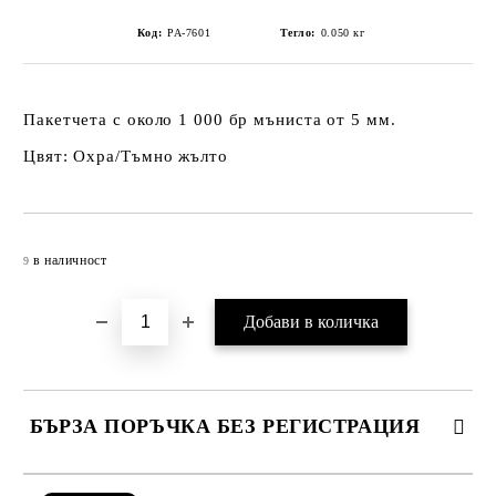
Код:
PA-7601
Тегло:
0.050
кг
Пакетчета с около 1 000 бр мъниста от 5 мм.
Цвят: Охра/Тъмно жълто
Добави в желани
в наличност
9
БЪРЗА ПОРЪЧКА БЕЗ РЕГИСТРАЦИЯ
САМО ПОПЪЛНЕТЕ 4 ПОЛЕТА