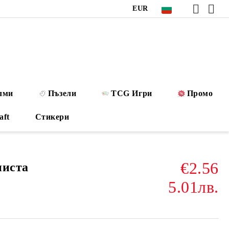
EUR
лми
Пъзели
TCG Игри
Промо
aft
Стикери
€2.56
ниста
5.01лв.