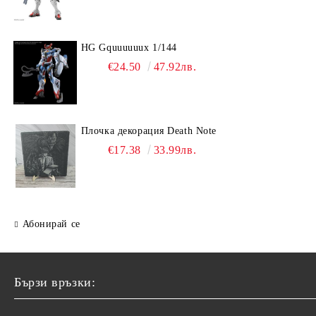
HG Gquuuuuux 1/144
€24.50
47.92лв.
Плочка декорация Death Note
€17.38
33.99лв.
Абонирай се
Бързи връзки: