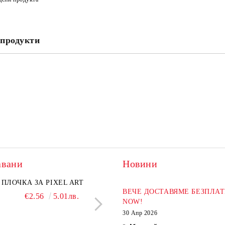
Съгласен съм с
Политика
Ние ще се свържем с вас в рамки
продукти
авани
Новини
ПЛОЧКА ЗА PIXEL ART
ХИМИКАЛ BLACKP
ВЕЧЕ ДОСТАВЯМЕ БЕЗПЛАТ
€2.56
5.01лв.
€2.04
3.99л
NOW!
30 Апр 2026