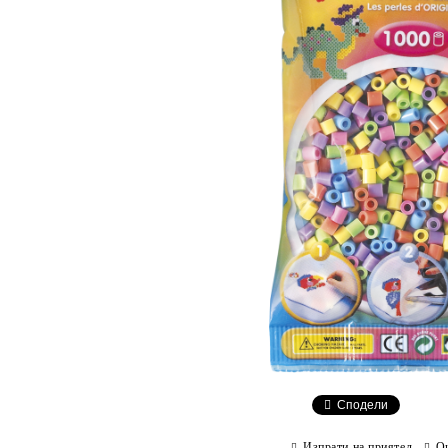
Сподели
Изпрати на приятел
О