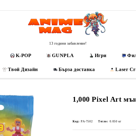
13 години забавление!
K-POP
GUNPLA
Игри
Фи
Твой Дизайн
Бърза доставка
Laser Cr
1,000 Pixel Art мъ
Код:
PA-7502
Тегло:
0.050
кг