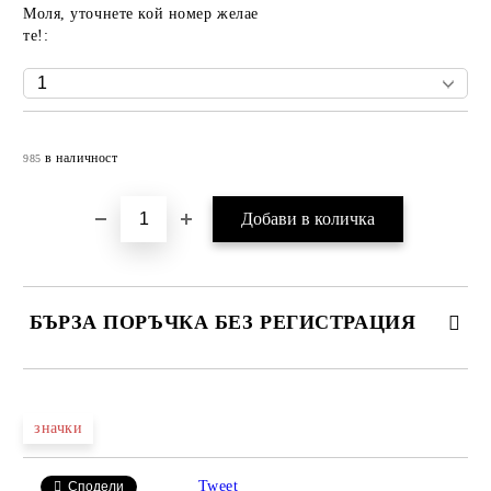
Моля, уточнете кой номер желае
те!:
Добави в желани
в наличност
985
БЪРЗА ПОРЪЧКА БЕЗ РЕГИСТРАЦИЯ
САМО ПОПЪЛНЕТЕ 4 ПОЛЕТА
значки
Tweet
Сподели