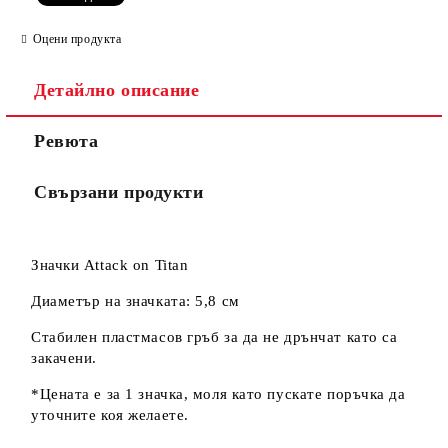
Оцени продукта
Съгласен съм с
Политиката за лични данни
Детайлно описание
Ние ще се свържем с вас в рамките на работния ден.
Ревюта
Свързани продукти
Значки Attack on Titan
Диаметър на значката: 5,8 см
Стабилен пластмасов гръб за да не дрънчат като са
закачени.
*Цената е за 1 значка, моля като пускате поръчка да
уточните коя желаете.