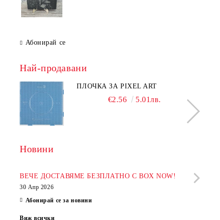
Абонирай се
Най-продавани
ПЛОЧКА ЗА PIXEL ART
€2.56
5.01лв.
Новини
Рабо
фир
ВЕЧЕ ДОСТАВЯМЕ БЕЗПЛАТНО С BOX NOW!
30 Апр 2026
28 Ап
Абонирай се за новини
Виж всички