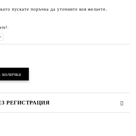
 като пускате поръчка да уточните коя желаете.
ете!:
Добави в желани
ЕЗ РЕГИСТРАЦИЯ