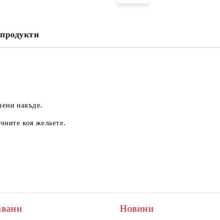
Съгласен съм с
Политика
Ние ще се свържем с вас в рамки
продукти
чени накъде.
очните коя желаете.
авани
Новини