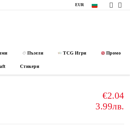
EUR
лми
Пъзели
TCG Игри
Промо
aft
Стикери
€2.04
3.99лв.