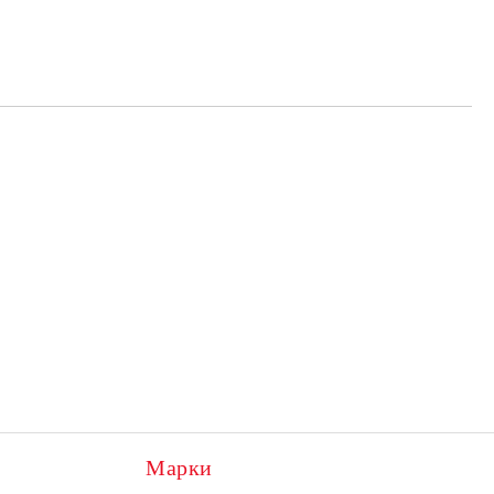
та за лични данни
те на работния ден.
Марки