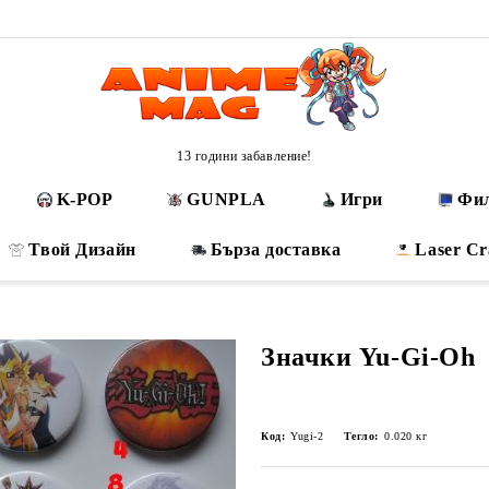
13 години забавление!
K-POP
GUNPLA
Игри
Фи
Твой Дизайн
Бърза доставка
Laser Cr
Значки Yu-Gi-Oh
Код:
Yugi-2
Тегло:
0.020
кг