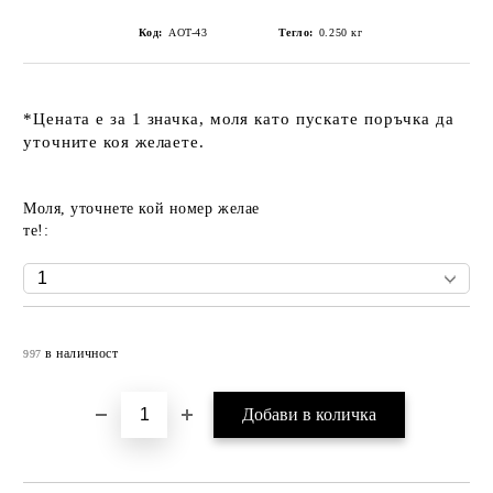
Код:
AOT-43
Тегло:
0.250
кг
*Цената е за 1 значка, моля като пускате поръчка да
уточните коя желаете.
Моля, уточнете кой номер желае
те!:
Добави в желани
в наличност
997