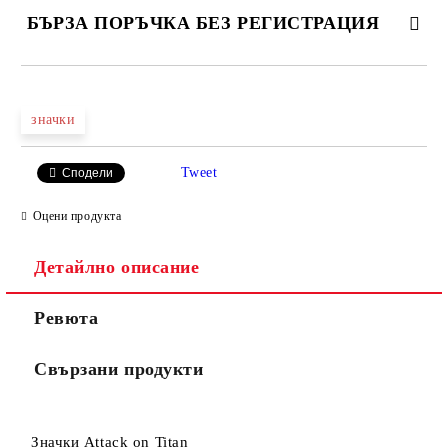
БЪРЗА ПОРЪЧКА БЕЗ РЕГИСТРАЦИЯ
САМО ПОПЪЛНЕТЕ 4 ПОЛЕТА
значки
Tweet
Сподели
Оцени продукта
Съгласен съм с
Политиката за лични данни
Детайлно описание
Ние ще се свържем с вас в рамките на работния ден.
Ревюта
Свързани продукти
Значки Attack on Titan