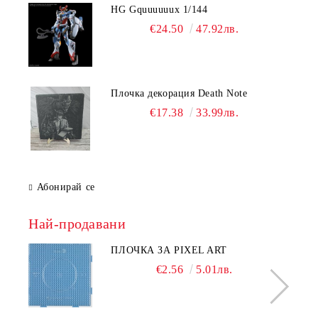
HG Gquuuuuux 1/144
€24.50
47.92лв.
Плочка декорация Death Note
€17.38
33.99лв.
Абонирай се
Най-продавани
ПЛОЧКА ЗА PIXEL ART
€2.56
5.01лв.