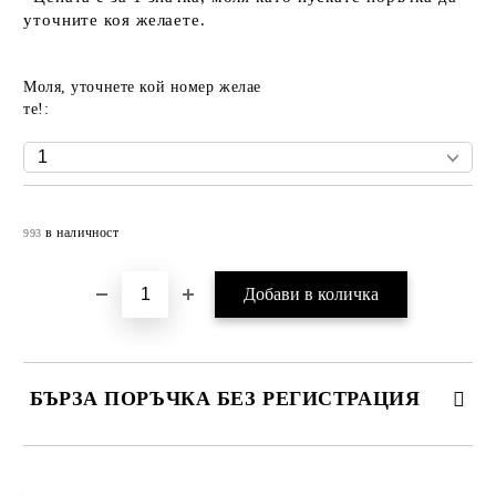
уточните коя желаете.
Моля, уточнете кой номер желае
те!:
Добави в желани
в наличност
993
БЪРЗА ПОРЪЧКА БЕЗ РЕГИСТРАЦИЯ
САМО ПОПЪЛНЕТЕ 4 ПОЛЕТА