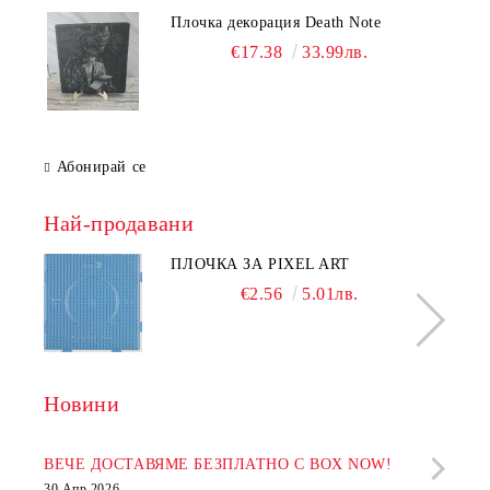
Плочка декорация Death Note
€17.38
33.99лв.
Абонирай се
Най-продавани
ПЛОЧКА ЗА PIXEL ART
€2.56
5.01лв.
Новини
Рабо
фир
ВЕЧЕ ДОСТАВЯМЕ БЕЗПЛАТНО С BOX NOW!
30 Апр 2026
28 Ап