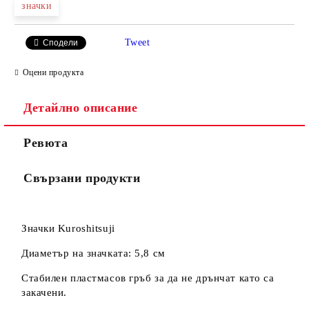
значки
Tweet
Сподели
Оцени продукта
Съгласен съм с
Политиката за лични данни
Детайлно описание
Ние ще се свържем с вас в рамките на работния ден.
Ревюта
Свързани продукти
Значки Kuroshitsuji
Диаметър на значката: 5,8 см
Стабилен пластмасов гръб за да не дрънчат като са
закачени.