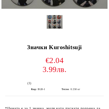
Значки Kuroshitsuji
€2.04
3.99лв.
(1)
Код:
BLB-1
Тегло:
0.250
кг
*Цената е за 1 значка, моля като пускате поръчка да