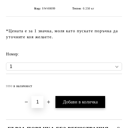
Код:
SW-00099
Тегло:
0.250
кг
*Цената е за 1 значка, моля като пускате поръчка да
уточните коя желаете.
Номер:
Добави в желани
в наличност
9990