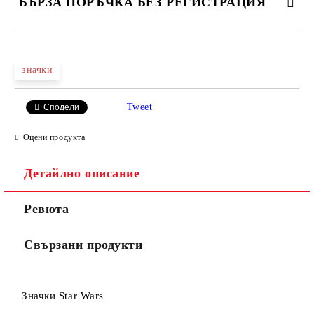
БЪРЗА ПОРЪЧКА БЕЗ РЕГИСТРАЦИЯ
САМО ПОПЪЛНЕТЕ 4 ПОЛЕТА
значки
Tweet
Сподели
Оцени продукта
Съгласен съм с
Политиката за лични данни
Детайлно описание
Ние ще се свържем с вас в рамките на работния ден.
Ревюта
Свързани продукти
Значки Star Wars